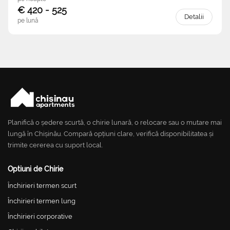
€ 420 - 525
Detalii
pe lună
Planifică o ședere scurtă, o chirie lunară, o relocare sau o mutare mai
lungă în Chișinău. Compară opțiuni clare, verifică disponibilitatea și
trimite cererea cu suport local.
Optiuni de Chirie
Închirieri termen scurt
Închirieri termen lung
Închirieri corporative