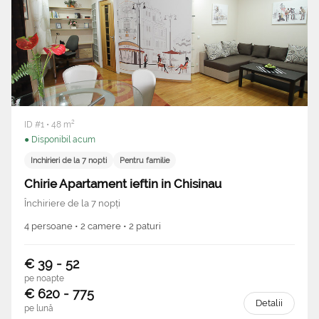
ID #1 • 48 m²
● Disponibil acum
Inchirieri de la 7 nopti
Pentru familie
Chirie Apartament ieftin in Chisinau
Închiriere de la 7 nopți
4 persoane • 2 camere • 2 paturi
€ 39 - 52
pe noapte
€ 620 - 775
Detalii
pe lună