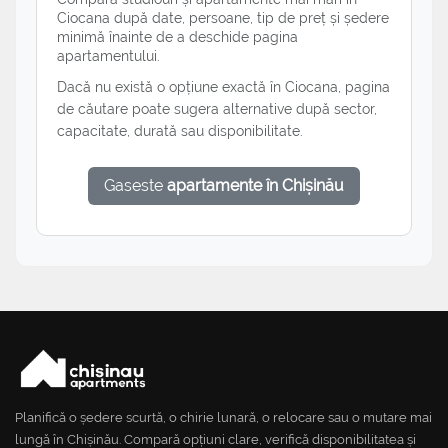
Ciocana după date, persoane, tip de preț și ședere
minimă înainte de a deschide pagina
apartamentului.
Dacă nu există o opțiune exactă în Ciocana, pagina
de căutare poate sugera alternative după sector,
capacitate, durată sau disponibilitate.
Gaseste
apartamente în Chișinău
Planifică o ședere scurtă, o chirie lunară, o relocare sau o mutare mai
lungă în Chișinău. Compară opțiuni clare, verifică disponibilitatea și