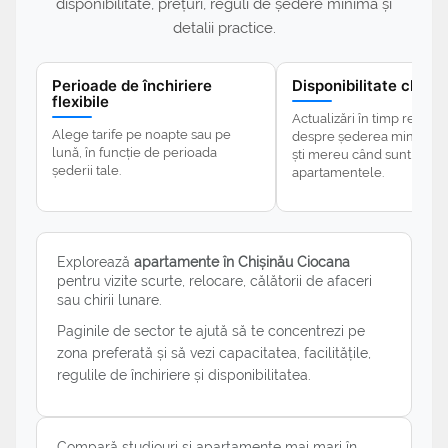
disponibilitate, prețuri, reguli de ședere minimă și
detalii practice.
Perioade de închiriere
Disponibilitate clară
flexibile
Actualizări în timp real și d
Alege tarife pe noapte sau pe
despre șederea minimă p
lună, în funcție de perioada
ști mereu când sunt dispo
șederii tale.
apartamentele.
Explorează
apartamente în Chișinău Ciocana
pentru vizite scurte, relocare, călătorii de afaceri
sau chirii lunare.
Paginile de sector te ajută să te concentrezi pe
zona preferată și să vezi capacitatea, facilitățile,
regulile de închiriere și disponibilitatea.
Compară studiouri și apartamente mai mari în