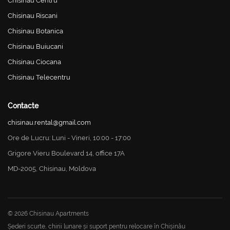
Chisinau Centru
Chisinau Riscani
Chisinau Botanica
Chisinau Buiucani
Chisinau Ciocana
Chisinau Telecentru
Contacte
chisinau.rental@gmail.com
Ore de Lucru: Luni - Vineri, 10:00 - 17:00
Grigore Vieru Boulevard 14, office 17A
MD-2005, Chisinau, Moldova
© 2026 Chisinau Apartments
Șederi scurte, chirii lunare și suport pentru relocare în Chișinău