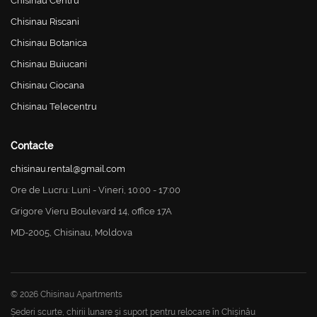
Chisinau Centru
Chisinau Riscani
Chisinau Botanica
Chisinau Buiucani
Chisinau Ciocana
Chisinau Telecentru
Contacte
chisinau.rental@gmail.com
Ore de Lucru: Luni - Vineri, 10:00 - 17:00
Grigore Vieru Boulevard 14, office 17A
MD-2005, Chisinau, Moldova
© 2026 Chisinau Apartments
Șederi scurte, chirii lunare și suport pentru relocare în Chișinău