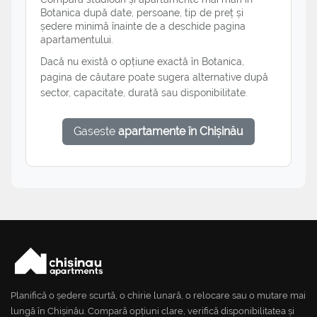
Botanica după date, persoane, tip de preț și
ședere minimă înainte de a deschide pagina
apartamentului.
Dacă nu există o opțiune exactă în Botanica,
pagina de căutare poate sugera alternative după
sector, capacitate, durată sau disponibilitate.
Gaseste
apartamente în Chișinău
Planifică o ședere scurtă, o chirie lunară, o relocare sau o mutare mai
lungă în Chișinău. Compară opțiuni clare, verifică disponibilitatea și