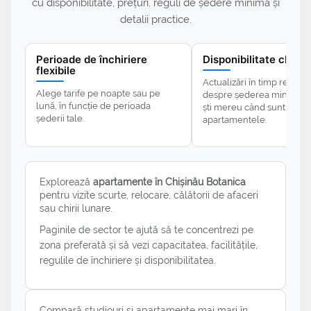
cu disponibilitate, prețuri, reguli de ședere minimă și
detalii practice.
Perioade de închiriere
Disponibilitate clară
flexibile
Actualizări în timp real și d
Alege tarife pe noapte sau pe
despre șederea minimă p
lună, în funcție de perioada
ști mereu când sunt dispo
șederii tale.
apartamentele.
Explorează
apartamente în Chișinău Botanica
pentru vizite scurte, relocare, călătorii de afaceri
sau chirii lunare.
Paginile de sector te ajută să te concentrezi pe
zona preferată și să vezi capacitatea, facilitățile,
regulile de închiriere și disponibilitatea.
Compară studiouri și apartamente mai mari în