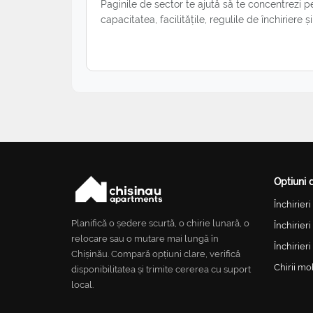
Paginile de sector te ajută să te concentrezi p
capacitatea, facilitățile, regulile de închiriere ș
Optiuni 
Închirier
Planifică o ședere scurtă, o chirie lunară, o
Închirier
relocare sau o mutare mai lungă în
Închirier
Chișinău. Compară opțiuni clare, verifică
Chirii mo
disponibilitatea și trimite cererea cu suport
local.