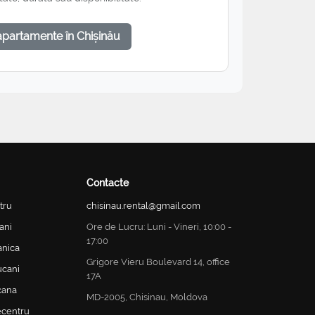
apartamente în Chișinău
Contacte
tru
chisinau.rental@gmail.com
ani
Ore de Lucru: Luni - Vineri, 10:00 -
17:00
anica
Grigore Vieru Boulevard 14, office
ucani
17A
cana
MD-2005, Chisinau, Moldova
ecentru