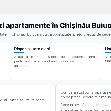
i apartamente în Chișinău Buiu
 în Chișinău Buiucani cu disponibilitate, prețuri, reguli de ședer
Disponibilitate clară
Lis
Actualizări în timp real și detalii despre șederea minimă
Răsf
pentru a ști mereu când sunt disponibile
Chi
apartamentele.
Compară studiouri și apartame
tip de preț și ședere minimă î
entru vizite scurte, relocare,
Dacă nu există o opțiune exact
alternative după sector, capacit