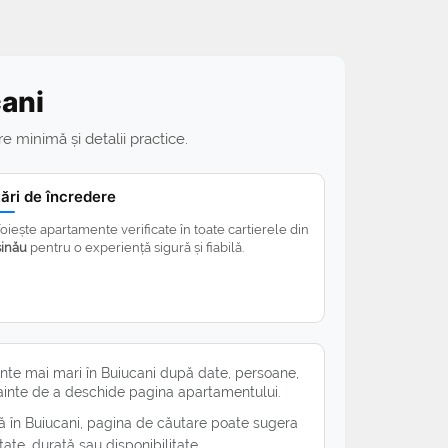
cani
e minimă și detalii practice.
tări de încredere
oiește apartamente verificate în toate cartierele din
șinău
pentru o experiență sigură și fiabilă.
nte mai mari în Buiucani după date, persoane,
nainte de a deschide pagina apartamentului.
ă în Buiucani, pagina de căutare poate sugera
ate, durată sau disponibilitate.