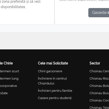
e zona preferată și să vezi
i disponibilitatea.
Gaseste
de Chirie
Cele mai Solicitate
Sector
i termen scurt
Chirii garsoniere
Chisinau Cen
i termen lung
Închiriere în centrul
Chisinau Risc
Chișinăului
i corporative
Chisinau Bot
Închirieri pentru familie
bilate
Chisinau Bui
Cazare pentru studenți
Chisinau Cio
Chisinau Tel