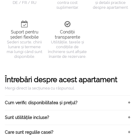
DE / FR / RU
contra cost
și detalii practice
suplimentar.
despre apartament.
Suport pentru
Condiții
șederi flexibile
transparente
Șederi scurte, chirii
Utilitățile, taxele și
lunare și termene
condițiile de
mai lungi când sunt
închiriere sunt afișate
disponibile.
înainte de rezervare.
Întrebări despre acest apartament
Mergi direct la secțiunea cu răspunsul.
Cum verific disponibilitatea și prețul?
Sunt utilitățile incluse?
Care sunt regulile casei?