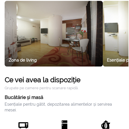
sufragerie.
Zona de living
Esențiale 
Ce vei avea la dispoziție
Grupate pe camere pentru scanare rapidă.
Bucătărie și masă
Esențiale pentru gătit, depozitarea alimentelor și servirea
mesei.