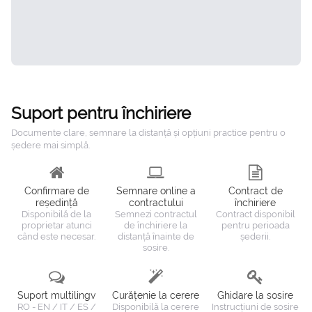
Suport pentru închiriere
Documente clare, semnare la distanță și opțiuni practice pentru o
ședere mai simplă.
Confirmare de
Semnare online a
Contract de
reședință
contractului
închiriere
Disponibilă de la
Semnezi contractul
Contract disponibil
proprietar atunci
de închiriere la
pentru perioada
când este necesar.
distanță înainte de
șederii.
sosire.
Suport multilingv
Curățenie la cerere
Ghidare la sosire
RO - EN / IT / ES /
Disponibilă la cerere
Instrucțiuni de sosire