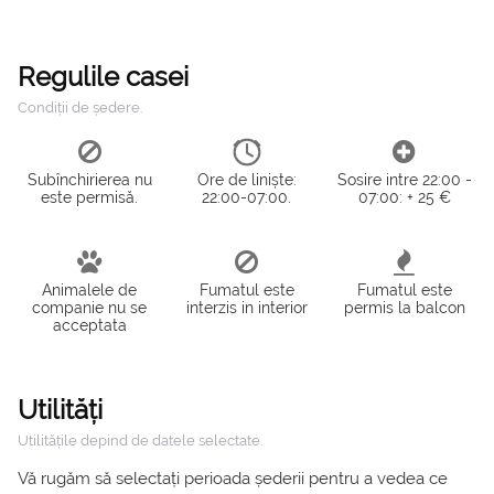
Regulile casei
Condiții de ședere.
Subînchirierea nu
Ore de liniște:
Sosire intre 22:00 -
este permisă.
22:00-07:00.
07:00: + 25 €
Animalele de
Fumatul este
Fumatul este
companie nu se
interzis in interior
permis la balcon
acceptata
Utilități
Utilitățile depind de datele selectate.
Vă rugăm să selectați perioada șederii pentru a vedea ce