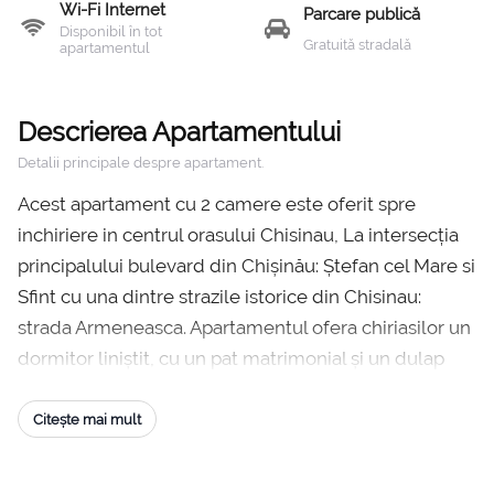
Wi-Fi Internet
Parcare publică
Disponibil în tot
Gratuită stradală
apartamentul
Descrierea Apartamentului
Detalii principale despre apartament.
Acest apartament cu 2 camere este oferit spre
inchiriere in centrul orasului Chisinau, La intersecția
principalului bulevard din Chișinău: Ștefan cel Mare si
Sfint cu una dintre strazile istorice din Chisinau:
strada Armeneasca. Apartamentul ofera chiriasilor un
dormitor liniștit, cu un pat matrimonial și un dulap
mare, Un living conectat cu bucătăria cu o masă și o
canapea extensibilă mare pentru doi adulți. Bucătărie
Citește mai mult
complet utilată, microunde, vesela, mașină de spalat
rufe. O cabină de duș privată și un balcon mic din