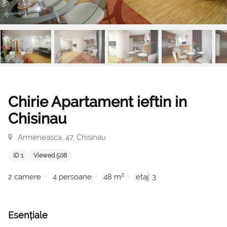
Chirie Apartament ieftin in
Chisinau
Armeneasca, 47, Chisinau
ID 1
Viewed 508
2 camere
4 persoane
48 m²
etaj: 3
Esențiale