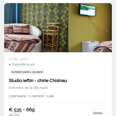
ID #15 • 31 m²
● Disponibil acum
Inchirieri pentru studenti
Studio ieftin - chirie Chisinau
Închiriere de la 365 nopți
2 persoane • 1 cameră • 1 pat
€ 535 - 669
Detalii
pe lună