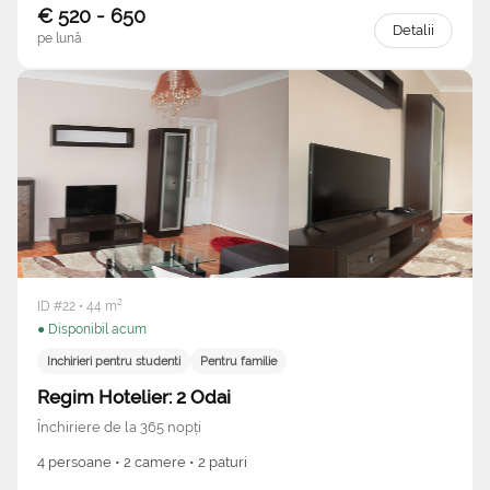
€ 520 - 650
Detalii
pe lună
ID #22 • 44 m²
● Disponibil acum
Inchirieri pentru studenti
Pentru familie
Regim Hotelier: 2 Odai
Închiriere de la 365 nopți
4 persoane • 2 camere • 2 paturi