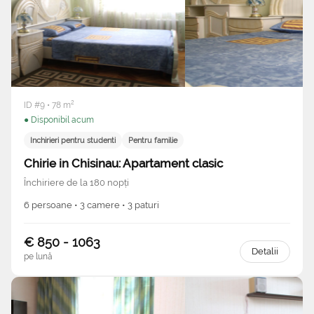
ID #9 • 78 m²
● Disponibil acum
Inchirieri pentru studenti
Pentru familie
Chirie in Chisinau: Apartament clasic
Închiriere de la 180 nopți
6 persoane • 3 camere • 3 paturi
€ 850 - 1063
Detalii
pe lună