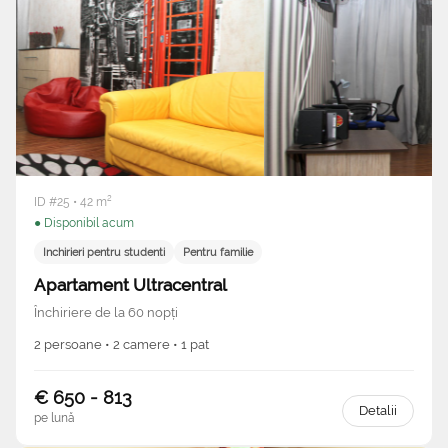
ID #25 • 42 m²
● Disponibil acum
Inchirieri pentru studenti
Pentru familie
Apartament Ultracentral
Închiriere de la 60 nopți
2 persoane • 2 camere • 1 pat
€ 650 - 813
Detalii
pe lună