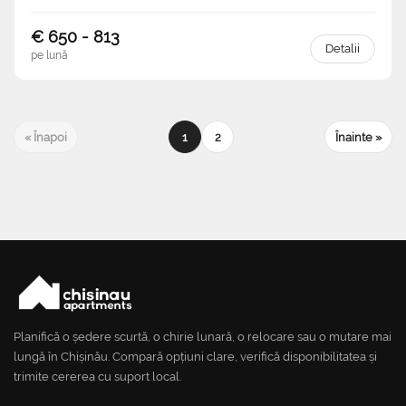
€ 650 - 813
Detalii
pe lună
« Înapoi
1
2
Înainte »
Planifică o ședere scurtă, o chirie lunară, o relocare sau o mutare mai
lungă în Chișinău. Compară opțiuni clare, verifică disponibilitatea și
trimite cererea cu suport local.