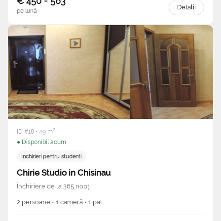
€ 450 - 563
Detalii
pe lună
ID #18 • 49 m²
● Disponibil acum
Inchirieri pentru studenti
Chirie Studio in Chisinau
Închiriere de la 365 nopți
2 persoane • 1 cameră • 1 pat