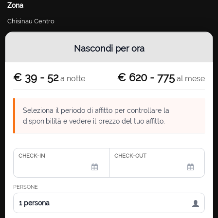
Zona
Chisinau Centro
Chisinau Riscani
Nascondi per ora
Chisinau Botanica
Chisinau Buiucani
€ 39 - 52
€ 620 - 775
a notte
al mese
Chisinau Ciocana
Chisinau Telecentru
Seleziona il periodo di affitto per controllare la
Contatto
disponibilità e vedere il prezzo del tuo affitto.
chisinau.rental@gmail.com
Ufficio Aperto Ore: Lunedi - Venerdì, 10:00 - 17:00
CHECK-IN
CHECK-OUT
Grigore Vieru Boulevard 14, office 17A
MD-2005, Chisinau, Moldova
PERSONE
1 persona