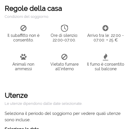
Regole della casa
Condizioni del soggiorno.
Il subaffitto non è
Ore di silenzio:
Arrivo tra le: 22:00 -
consentito.
22:00-07:00.
07:00: + 25 €
Animali non
Vietato fumare
Il fumo è consentito
ammessi
all'interno
sul balcone
Utenze
Le utenze dipendono dalle date selezionate.
Seleziona il periodo del soggiorno per vedere quali utenze
sono incluse.