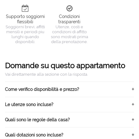
Supporto soggiorni
Condizioni
flessibili
trasparenti
Soggiorni brevi, affitti
Utenze, costi e
mensili e periodi piu
condizioni di affitto
lunghi quando
sono mostrati prima
disponibili.
della prenotazione.
Domande su questo appartamento
Vai direttamente alla sezione con la risposta.
Come verifico disponibilità e prezzo?
Le utenze sono incluse?
Quali sono le regole della casa?
Quali dotazioni sono incluse?