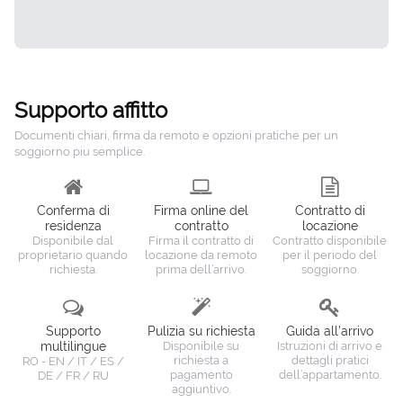
Supporto affitto
Documenti chiari, firma da remoto e opzioni pratiche per un
soggiorno piu semplice.
Conferma di
Firma online del
Contratto di
residenza
contratto
locazione
Disponibile dal
Firma il contratto di
Contratto disponibile
proprietario quando
locazione da remoto
per il periodo del
richiesta.
prima dell’arrivo.
soggiorno.
Supporto
Pulizia su richiesta
Guida all’arrivo
multilingue
Disponibile su
Istruzioni di arrivo e
richiesta a
dettagli pratici
RO - EN / IT / ES /
pagamento
dell’appartamento.
DE / FR / RU
aggiuntivo.