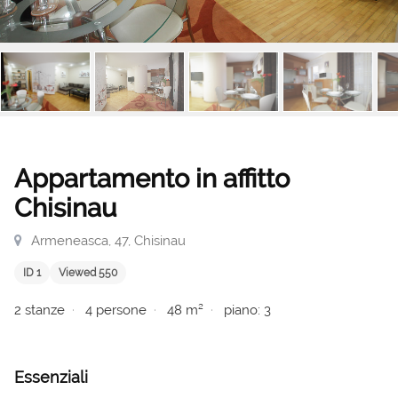
Appartamento in affitto
Chisinau
Armeneasca, 47, Chisinau
ID 1
Viewed 550
2 stanze
4 persone
48 m²
piano: 3
Essenziali