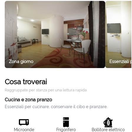
Zona giorno
Essenziali 
Cosa troverai
Raggruppate per stanza per una lettura rapida.
Cucina e zona pranzo
Essenziali per cucinare, conservare il cibo e pranzare.
Microonde
Frigorifero
Bollitore elettrico