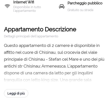
Internet Wifi
Parcheggio pubblico
Disponibile in tutto
Gratuito su strada
l’appartamento
Appartamento Descrizione
Dettagli principali dell’appartamento.
Questo appartamento di 2 camere è disponibile in
affitto nel cuore di Chisinau, sul crocevia del viale
principale di Chisinau - Stefan cel Mare e uno dei più
antichi str Chisinau: Armeneasca. L'appartamento
dispone di una camera da letto per gli inquilini
tranquilla con letto king size, Una grande sala
lasciando con tavolo da pranzo, e un grande divano
estensibile per due adulti. Cucina completamente
Leggi di più
attrezzata, lavatrice, cabina doccia ligustro e un
piccolo balcone.