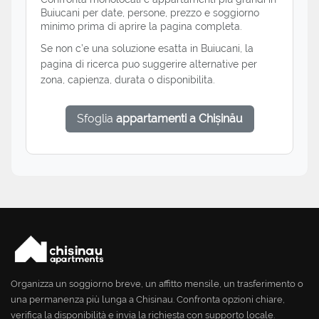
Buiucani per date, persone, prezzo e soggiorno
minimo prima di aprire la pagina completa.
Se non c’e una soluzione esatta in Buiucani, la
pagina di ricerca puo suggerire alternative per
zona, capienza, durata o disponibilita.
Sfoglia
appartamenti a Chișinău
Organizza un soggiorno breve, un affitto mensile, un trasferimento o
una permanenza più lunga a Chisinau. Confronta opzioni chiare,
verifica la disponibilità e invia la richiesta con supporto locale.