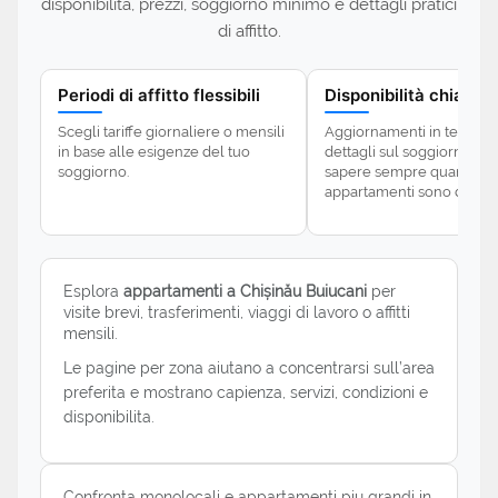
disponibilita, prezzi, soggiorno minimo e dettagli pratici
di affitto.
Periodi di affitto flessibili
Disponibilità chiara
Scegli tariffe giornaliere o mensili
Aggiornamenti in tempo r
in base alle esigenze del tuo
dettagli sul soggiorno mi
soggiorno.
sapere sempre quando gl
appartamenti sono disponi
Esplora
appartamenti a Chișinău Buiucani
per
visite brevi, trasferimenti, viaggi di lavoro o affitti
mensili.
Le pagine per zona aiutano a concentrarsi sull’area
preferita e mostrano capienza, servizi, condizioni e
disponibilita.
Confronta monolocali e appartamenti piu grandi in