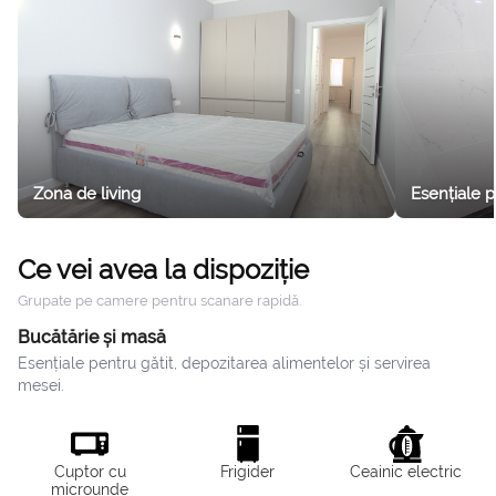
separate, un living spațios și o bucătărie complet
utilată, fiind proiectat pentru a găzdui confortabil
până la patru persoane. Prosoapele și lenjeria de pat
nu sunt furnizate. Contractul de închiriere necesită un
angajament minim de 6 luni, iar fumatul este strict
interzis în interior.
Zona de living
Esențiale 
Ce vei avea la dispoziție
Grupate pe camere pentru scanare rapidă.
Bucătărie și masă
Esențiale pentru gătit, depozitarea alimentelor și servirea
mesei.
Cuptor cu
Frigider
Ceainic electric
microunde