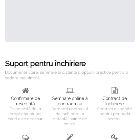
Suport pentru închiriere
Documente clare, semnare la distanță și opțiuni practice pentru o
ședere mai simplă.
Confirmare de
Semnare online a
Contract de
reședință
contractului
închiriere
Disponibilă de la
Semnezi contractul
Contract disponibil
proprietar atunci
de închiriere la
pentru perioada
când este necesar.
distanță înainte de
șederii.
sosire.