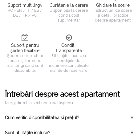
Suport multilingv
Curățenie la cerere
Ghidare la sosire
RO - EN / IT / ES /
Disponibilă la cerere
Instrucțiuni de sosire
DE / FR / RU
contra cost
și detalii practice
suplimentar.
despre apartament.
Suport pentru
Condiții
șederi flexibile
transparente
Șederi scurte, chirii
Utilitățile, taxele și
lunare și termene
condițiile de
mai lungi când sunt
închiriere sunt afișate
disponibile.
înainte de rezervare.
Întrebări despre acest apartament
Mergi direct la secțiunea cu răspunsul.
Cum verific disponibilitatea și prețul?
Sunt utilitățile incluse?