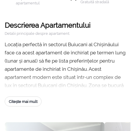
Gratuită stradală
apartamentul
Descrierea Apartamentului
Detalii principale despre apartament.
Locația perfectă în sectorul Buiucani al Chișinăului
face ca acest apartament de închiriat pe termen lung
(lunar și anual) să fie pe lista preferințelor pentru
apartamente de închiriat în Chișinău. Acest
apartament modern este situat într-un complex de
lux în sectorul Buiucani din Chișinău. Zona se bucură
de o infrastructură excelentă, cu magazine
alimentare amplasate convenabil la parter și acces
Citește mai mult
ușor la transportul public. Complexul rezidențial este,
de asemenea, aproape de sediul central al companiei
Orange Moldova. Apartamentul include două camere