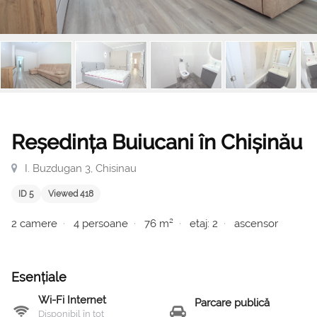
Reședința Buiucani în Chișinău
I. Buzdugan 3, Chisinau
ID 5
Viewed 418
2 camere
4 persoane
76 m²
etaj: 2
ascensor
Esențiale
Wi-Fi Internet
Parcare publică
Disponibil în tot