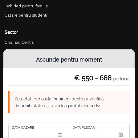
Închirieri pentru familie
Cazare pentru studenți
Sector
Chisinau Centru
Chisinau Riscani
Ascunde pentru moment
Chisinau Botanica
Chisinau Buiucani
€ 550 - 688
pe lună
Chisinau Ciocana
Chisinau Telecentru
Selectați perioada închirierii pentru a verifica
disponibilitatea și a vedea prețul chiriei dvs.
Contacte
chisinau.rental@gmail.com
Ore de Lucru: Luni - Vineri, 10:00 - 17:00
DATA CAZARII
DATA PLECARII
Grigore Vieru Boulevard 14, office 17A