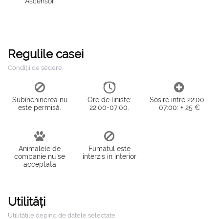
Ascensor
Regulile casei
Condiții de ședere.
Subînchirierea nu
Ore de liniște:
Sosire intre 22:00 -
este permisă.
22:00-07:00.
07:00: + 25 €
Animalele de
Fumatul este
companie nu se
interzis in interior
acceptata
Utilități
Utilitățile depind de datele selectate.