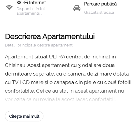
Wi-Fi Internet
Parcare publică
Disponibil în tot
Gratuită stradală
apartamentul
Descrierea Apartamentului
Detalii principale despre apartament.
Apartament situat ULTRA central de inchiriat in
Chisinau. Acest apartament cu 3 odai are doua
dormitoare separate, cu o cameră de zi mare dotata
cu TV LCD mare și o canapea din piele cu două fotolii
confortabile. Cei ce au stat in acest apartament nu
vor ezita sa nu revina la acest lacas confortabil.
Bucătărie mare, cu frigider mare este o oportunitate
pentru chiriașii care isi doresc cazare la Chișinău
Citește mai mult
pentru o familie reprezentata din 4 persoane. Două
dormitoare separate: primul cu un pat matrimonial si