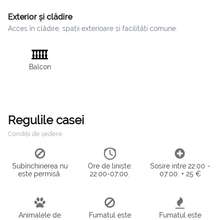
Exterior și clădire
Acces în clădire, spații exterioare și facilități comune.
Balcon
Regulile casei
Condiții de ședere.
Subînchirierea nu
Ore de liniște:
Sosire intre 22:00 -
este permisă.
22:00-07:00.
07:00: + 25 €
Animalele de
Fumatul este
Fumatul este