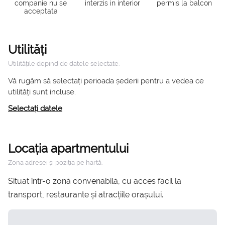
companie nu se
interzis in interior
permis la balcon
acceptata
Utilități
Utilitățile depind de datele selectate.
Vă rugăm să selectați perioada șederii pentru a vedea ce
utilități sunt incluse.
Selectați datele
Locația apartmentului
Zona adresei și poziția pe hartă.
Situat într-o zonă convenabilă, cu acces facil la
transport, restaurante și atracțiile orașului.