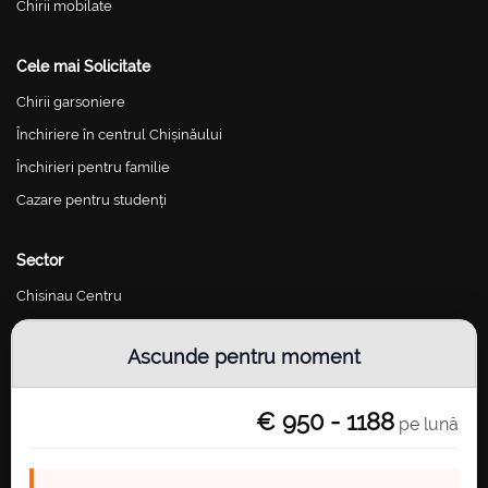
Chirii mobilate
Cele mai Solicitate
Chirii garsoniere
Închiriere în centrul Chișinăului
Închirieri pentru familie
Cazare pentru studenți
Sector
Chisinau Centru
Chisinau Riscani
Ascunde pentru moment
Chisinau Botanica
Chisinau Buiucani
€ 950 - 1188
pe lună
Chisinau Ciocana
Chisinau Telecentru