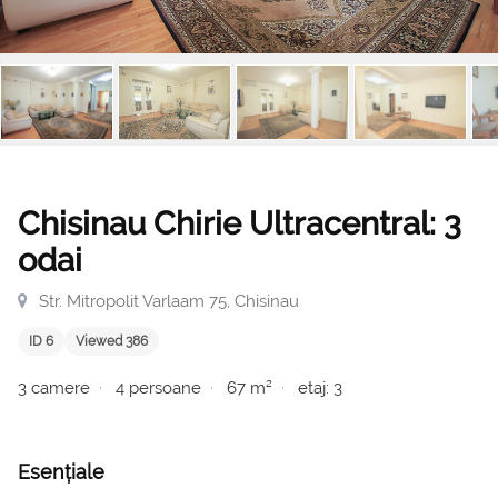
Chisinau Chirie Ultracentral: 3
odai
Str. Mitropolit Varlaam 75, Chisinau
ID 6
Viewed 386
3 camere
4 persoane
67 m²
etaj: 3
Esențiale