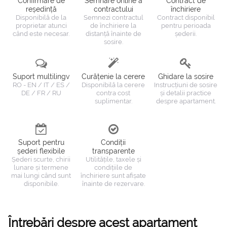
Confirmare de
Semnare online a
Contract de
reședință
contractului
închiriere
Disponibilă de la
Semnezi contractul
Contract disponibil
proprietar atunci
de închiriere la
pentru perioada
când este necesar.
distanță înainte de
șederii.
sosire.
Suport multilingv
Curățenie la cerere
Ghidare la sosire
RO - EN / IT / ES /
Disponibilă la cerere
Instrucțiuni de sosire
DE / FR / RU
contra cost
și detalii practice
suplimentar.
despre apartament.
Suport pentru
Condiții
șederi flexibile
transparente
Șederi scurte, chirii
Utilitățile, taxele și
lunare și termene
condițiile de
mai lungi când sunt
închiriere sunt afișate
disponibile.
înainte de rezervare.
Întrebări despre acest apartament