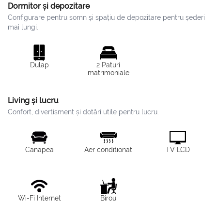
Dormitor și depozitare
Configurare pentru somn și spațiu de depozitare pentru șederi
mai lungi.
Dulap
2 Paturi
matrimoniale
Living și lucru
Confort, divertisment și dotări utile pentru lucru.
Canapea
Aer conditionat
TV LCD
Wi-Fi Internet
Birou