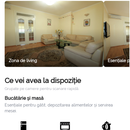
al doilea cu un pat extensibil pentru doi maturi.
Zona de living
Esențiale 
Ce vei avea la dispoziție
Grupate pe camere pentru scanare rapidă.
Bucătărie și masă
Esențiale pentru gătit, depozitarea alimentelor și servirea
mesei.