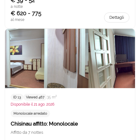
€ 39 - 52
a notte
€ 620 - 775
Dettagli
al mese
35 m²
ID 13
Viewed 467
Disponibile il 21 ago. 2026
Monolocale arredato
Chisinau affitto: Monolocale
Affitto da 7 nottes