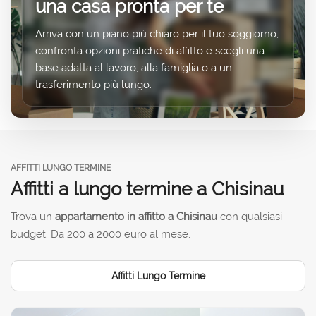
una casa pronta per te
Arriva con un piano più chiaro per il tuo soggiorno,
confronta opzioni pratiche di affitto e scegli una
base adatta al lavoro, alla famiglia o a un
trasferimento più lungo.
AFFITTI LUNGO TERMINE
Affitti a lungo termine a Chisinau
Trova un
appartamento in affitto a Chisinau
con qualsiasi
budget. Da 200 a 2000 euro al mese.
Affitti Lungo Termine