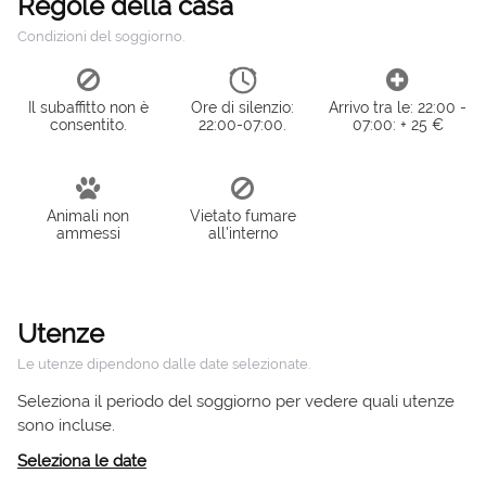
Regole della casa
Condizioni del soggiorno.
Il subaffitto non è
Ore di silenzio:
Arrivo tra le: 22:00 -
consentito.
22:00-07:00.
07:00: + 25 €
Animali non
Vietato fumare
ammessi
all'interno
Utenze
Le utenze dipendono dalle date selezionate.
Seleziona il periodo del soggiorno per vedere quali utenze
sono incluse.
Seleziona le date