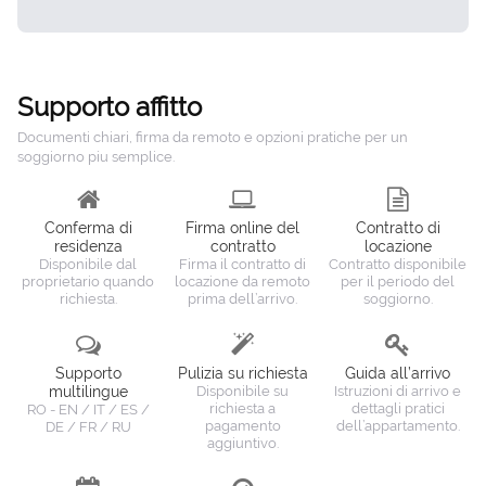
Supporto affitto
Documenti chiari, firma da remoto e opzioni pratiche per un
soggiorno piu semplice.
Conferma di
Firma online del
Contratto di
residenza
contratto
locazione
Disponibile dal
Firma il contratto di
Contratto disponibile
proprietario quando
locazione da remoto
per il periodo del
richiesta.
prima dell’arrivo.
soggiorno.
Supporto
Pulizia su richiesta
Guida all’arrivo
multilingue
Disponibile su
Istruzioni di arrivo e
richiesta a
dettagli pratici
RO - EN / IT / ES /
pagamento
dell’appartamento.
DE / FR / RU
aggiuntivo.