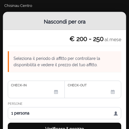
Chisinau Centro
Chisinau Riscani
Nascondi per ora
Chisinau Botanica
Chisinau Buiucani
€ 200 - 250
al mese
Chisinau Ciocana
Chisinau Telecentru
Seleziona il periodo di affitto per controllare la
Contatto
disponibilità e vedere il prezzo del tuo affitto.
chisinau.rental@gmail.com
Ufficio Aperto Ore: Lunedi - Venerdì, 10:00 - 17:00
CHECK-IN
CHECK-OUT
Grigore Vieru Boulevard 14, office 17A
MD-2005, Chisinau, Moldova
PERSONE
1 persona
© 2026 Chisinau Apartments