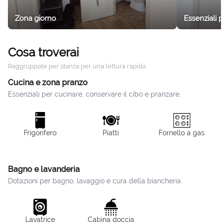
Zona giorno
Essenziali 
Cosa troverai
Raggruppate per stanza per una lettura rapida.
Cucina e zona pranzo
Essenziali per cucinare, conservare il cibo e pranzare.
Frigorifero
Piatti
Fornello a gas
Bagno e lavanderia
Dotazioni per bagno, lavaggio e cura della biancheria.
Lavatrice
Cabina doccia