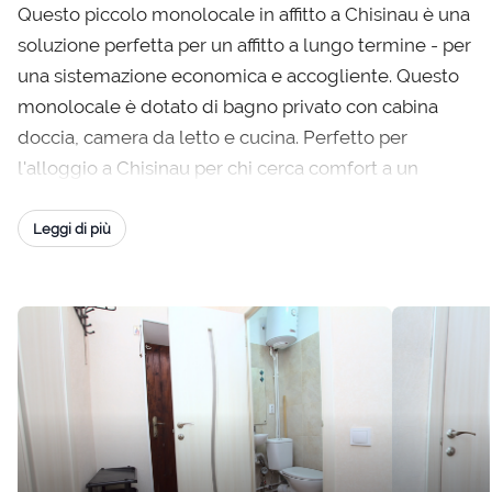
Questo piccolo monolocale in affitto a Chisinau è una
soluzione perfetta per un affitto a lungo termine - per
una sistemazione economica e accogliente. Questo
monolocale è dotato di bagno privato con cabina
doccia, camera da letto e cucina. Perfetto per
l'alloggio a Chisinau per chi cerca comfort a un
prezzo ragionevole. L'affittuario potrà godere di un
quartiere tranquillo con facile accesso ai negozi e
Leggi di più
alla stazione ferroviaria centrale di Chisinau. L'unica
cosa da menzionare è che il corridoio comune e le
scale non sono così belle come questo
appartamento.