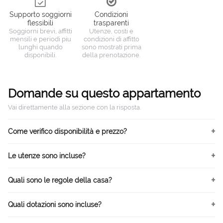
Supporto soggiorni
Condizioni
flessibili
trasparenti
Soggiorni brevi, affitti
Utenze, costi e
mensili e periodi piu
condizioni di affitto
lunghi quando
sono mostrati prima
disponibili.
della prenotazione.
Domande su questo appartamento
Vai direttamente alla sezione con la risposta.
Come verifico disponibilità e prezzo?
Le utenze sono incluse?
Quali sono le regole della casa?
Quali dotazioni sono incluse?