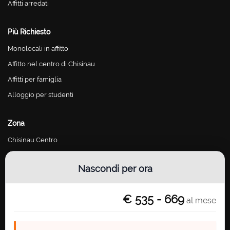
Affitti arredati
Più Richiesto
Monolocali in affitto
Affitto nel centro di Chisinau
Affitti per famiglia
Alloggio per studenti
Zona
Chisinau Centro
Chisinau Riscani
Nascondi per ora
Chisinau Botanica
Chisinau Buiucani
€ 535 - 669
al mese
Chisinau Ciocana
Chisinau Telecentru