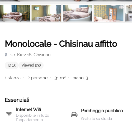
Monolocale - Chisinau affitto
str. Kiev 16, Chisinau
ID 15
Viewed 298
1 stanza
2 persone
31 m²
piano: 3
Essenziali
Internet Wifi
Parcheggio pubblico
Disponibile in tutto
Gratuito su strada
l’appartamento