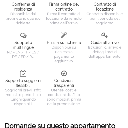
Conferma di
Firma online del
Contratto di
residenza
contratto
locazione
Disponibile dal
Firma il contratto di
Contratto disponibile
proprietario quando
locazione da remoto
per il periodo del
richiesta.
prima dell’arrivo.
soggiorno.
Supporto
Pulizia su richiesta
Guida all’arrivo
multilingue
Disponibile su
Istruzioni di arrivo e
richiesta a
dettagli pratici
RO - EN / IT / ES /
pagamento
dell’appartamento.
DE / FR / RU
aggiuntivo.
Supporto soggiorni
Condizioni
flessibili
trasparenti
Soggiorni brevi, affitti
Utenze, costi e
mensili e periodi piu
condizioni di affitto
lunghi quando
sono mostrati prima
disponibili.
della prenotazione.
Domande su questo appartamento