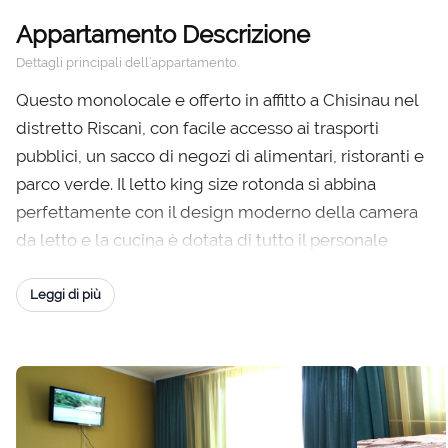
Appartamento Descrizione
Dettagli principali dell’appartamento.
Questo monolocale e offerto in affitto a Chisinau nel
distretto Riscani, con facile accesso ai trasporti
pubblici, un sacco di negozi di alimentari, ristoranti e
parco verde. Il letto king size rotonda si abbina
perfettamente con il design moderno della camera
da letto e la cucina è dotata di tutto il personale
necessario per cucinare e mangiare. Inoltre è
separata piccola sala da pranzo che ha permesso
Leggi di più
inquilini di tacere se un'altra persona prende un
periodo di riposo.