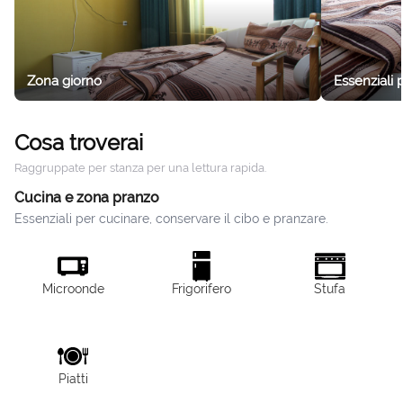
Zona giorno
Essenziali 
Cosa troverai
Raggruppate per stanza per una lettura rapida.
Cucina e zona pranzo
Essenziali per cucinare, conservare il cibo e pranzare.
Microonde
Frigorifero
Stufa
Piatti