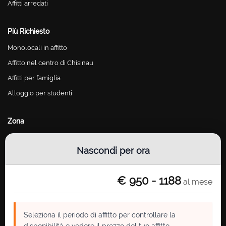
Affitti arredati
Più Richiesto
Monolocali in affitto
Affitto nel centro di Chisinau
Affitti per famiglia
Alloggio per studenti
Zona
Chisinau Centro
Nascondi per ora
Chisinau Riscani
Chisinau Botanica
€ 950 - 1188
al mese
Chisinau Buiucani
Chisinau Ciocana
Chisinau Telecentru
Seleziona il periodo di affitto per controllare la