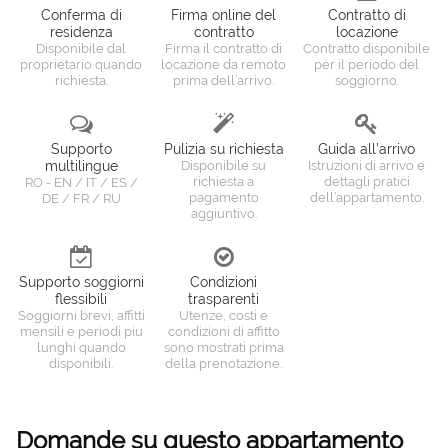
Conferma di
Firma online del
Contratto di
residenza
contratto
locazione
Disponibile dal
Firma il contratto di
Contratto disponibile
proprietario quando
locazione da remoto
per il periodo del
richiesta.
prima dell’arrivo.
soggiorno.
Supporto
Pulizia su richiesta
Guida all’arrivo
multilingue
Disponibile su
Istruzioni di arrivo e
richiesta a
dettagli pratici
RO - EN / IT / ES /
pagamento
dell’appartamento.
DE / FR / RU
aggiuntivo.
Supporto soggiorni
Condizioni
flessibili
trasparenti
Soggiorni brevi, affitti
Utenze, costi e
mensili e periodi piu
condizioni di affitto
lunghi quando
sono mostrati prima
disponibili.
della prenotazione.
Domande su questo appartamento