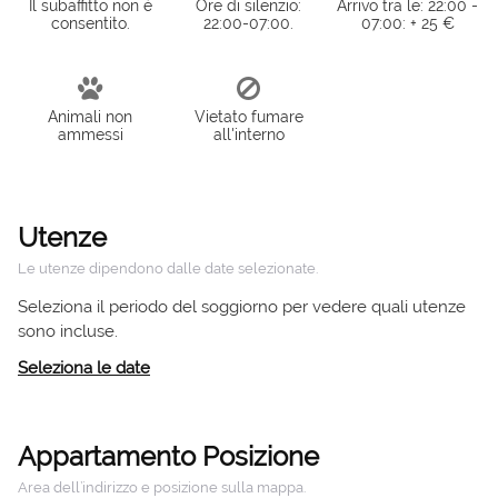
Il subaffitto non è
Ore di silenzio:
Arrivo tra le: 22:00 -
consentito.
22:00-07:00.
07:00: + 25 €
Animali non
Vietato fumare
ammessi
all'interno
Utenze
Le utenze dipendono dalle date selezionate.
Seleziona il periodo del soggiorno per vedere quali utenze
sono incluse.
Seleziona le date
Appartamento Posizione
Area dell’indirizzo e posizione sulla mappa.