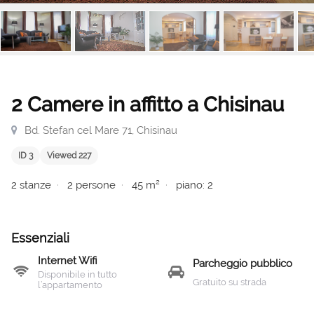
2 Camere in affitto a Chisinau
Bd. Stefan cel Mare 71, Chisinau
ID 3
Viewed 227
2 stanze
2 persone
45 m²
piano: 2
Essenziali
Internet Wifi
Parcheggio pubblico
Disponibile in tutto
Gratuito su strada
l’appartamento