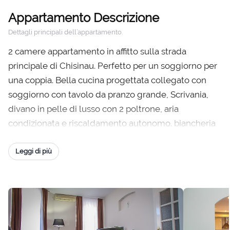
Appartamento Descrizione
Dettagli principali dell’appartamento.
2 camere appartamento in affitto sulla strada
principale di Chisinau. Perfetto per un soggiorno per
una coppia. Bella cucina progettata collegato con
soggiorno con tavolo da pranzo grande, Scrivania,
divano in pelle di lusso con 2 poltrone, aria
condizionata e riscaldamento autonomo. biancheria
da letto estremamente bianche e moquette in
camera da letto con armadio enorme. Lavatrice,
Leggi di più
internet Wi-Fi, microonde, frigorifero, bollitore
elettrico e cucina completamente attrezzata. Il
parcheggio è gratuito.