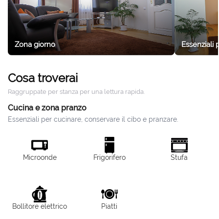
Zona giorno
Essenziali 
Cosa troverai
Raggruppate per stanza per una lettura rapida.
Cucina e zona pranzo
Essenziali per cucinare, conservare il cibo e pranzare.
Microonde
Frigorifero
Stufa
Bollitore elettrico
Piatti