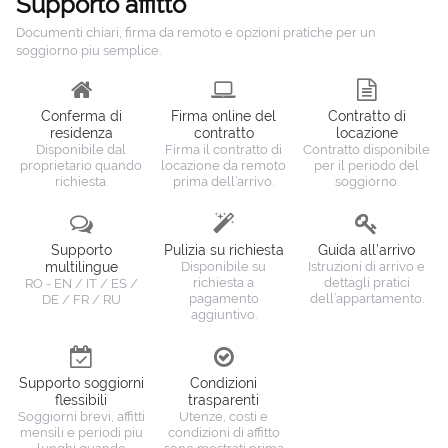
Supporto affitto
Documenti chiari, firma da remoto e opzioni pratiche per un
soggiorno piu semplice.
Conferma di
Firma online del
Contratto di
residenza
contratto
locazione
Disponibile dal
Firma il contratto di
Contratto disponibile
proprietario quando
locazione da remoto
per il periodo del
richiesta.
prima dell’arrivo.
soggiorno.
Supporto
Pulizia su richiesta
Guida all’arrivo
multilingue
Disponibile su
Istruzioni di arrivo e
richiesta a
dettagli pratici
RO - EN / IT / ES /
pagamento
dell’appartamento.
DE / FR / RU
aggiuntivo.
Supporto soggiorni
Condizioni
flessibili
trasparenti
Soggiorni brevi, affitti
Utenze, costi e
mensili e periodi piu
condizioni di affitto