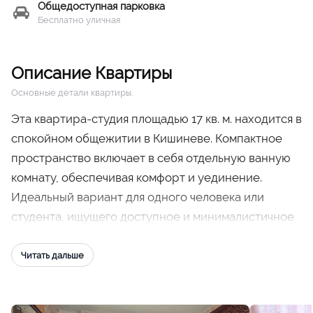
Общедоступная парковка
Бесплатно уличная
Описание Квартиры
Основные детали квартиры.
Эта квартира-студия площадью 17 кв. м. находится в
спокойном общежитии в Кишиневе. Компактное
пространство включает в себя отдельную ванную
комнату, обеспечивая комфорт и уединение.
Идеальный вариант для одного человека или
студента, ищущего доступное и минималистичное
жилье, квартира наполнена естественным светом,
оснащена базовой мебелью и располагает к
Читать дальше
отдыху. Удобное местоположение с легким
доступом к общественному транспорту, магазинам