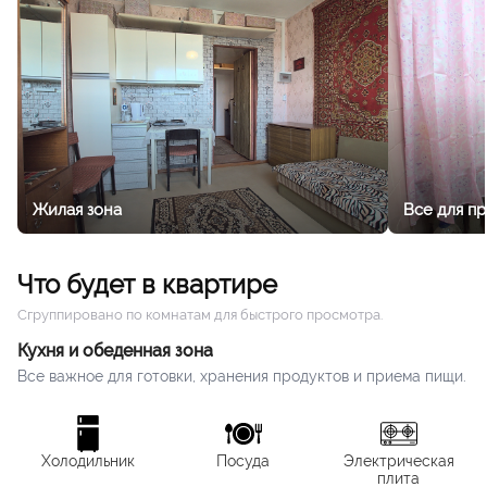
и другим местным удобствам.
Жилая зона
Все для п
Что будет в квартире
Сгруппировано по комнатам для быстрого просмотра.
Кухня и обеденная зона
Все важное для готовки, хранения продуктов и приема пищи.
Холодильник
Посуда
Электрическая
плита