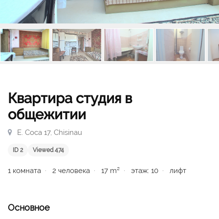
Квартира студия в
общежитии
E. Coca 17, Chisinau
ID 2
Viewed 474
1 комната
2 человека
17 m²
этаж: 10
лифт
Основное