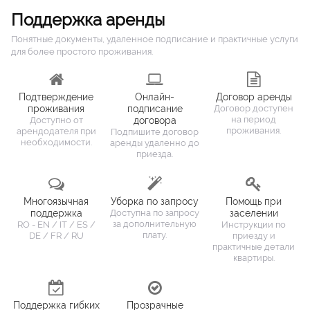
Поддержка аренды
Понятные документы, удаленное подписание и практичные услуги
для более простого проживания.
Подтверждение
Онлайн-
Договор аренды
проживания
подписание
Договор доступен
на период
Доступно от
договора
проживания.
арендодателя при
Подпишите договор
необходимости.
аренды удаленно до
приезда.
Многоязычная
Уборка по запросу
Помощь при
поддержка
Доступна по запросу
заселении
за дополнительную
RO - EN / IT / ES /
Инструкции по
плату.
DE / FR / RU
приезду и
практичные детали
квартиры.
Поддержка гибких
Прозрачные