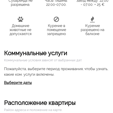
Субаренда не
Часы тишины:
Заезд между: 22:00
разрешена.
22:00-07:00.
- 07:00: + 25 €
Домашние
Курение в
Kурение
животные не
помещение
разрешено на
допускаются
запрещено
балконе
Коммунальные услуги
Коммунальные условия зависят от выбранных дат.
Пожалуйста, выберите период проживания, чтобы узнать,
какие ком. услуги включены.
Выберите даты
Расположение квартиры
Район адреса и положение на карте.