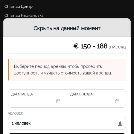
Chisinau Центр
Chisinau Рышкановка
Chisinau Ботаника
Скрыть на данный момент
Chisinau Буюканы
Chisinau Чеканы
€ 150 - 188
в месяц
Chisinau Телецентр
Выберите период аренды, чтобы проверить
Контакты
доступность и увидеть стоимость вашей аренды.
chisinau.rental@gmail.com
Режим работы: Понедельник - Пятница, 10:00 - 17:00
ДАТА ЗАЕЗДА
ДАТА ВЫЕЗДА
Grigore Vieru Boulevard 14, office 17A
MD-2005, Chisinau, Moldova
ЧЕЛОВЕК
1 человек
© 2026 Chisinau Apartments